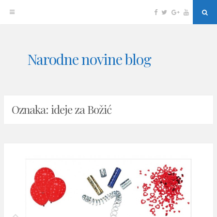
Facebook
Twitter
Google
YouTube
Sea
Plus
Skip
Narodne novine blog
to
content
Oznaka: ideje za Božić