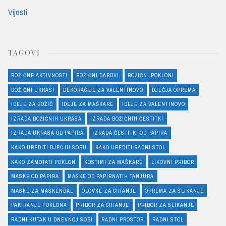
Vijesti
TAGOVI
BOŽIĆNE AKTIVNOSTI
BOŽIĆNI DAROVI
BOŽIĆNI POKLONI
BOŽIĆNI UKRASI
DEKORACIJE ZA VALENTINOVO
DJEČJA OPREMA
IDEJE ZA BOŽIĆ
IDEJE ZA MAŠKARE
IDEJE ZA VALENTINOVO
IZRADA BOŽIĆNIH UKRASA
IZRADA BOŽIĆNIH ČESTITKI
IZRADA UKRASA OD PAPIRA
IZRADA ČESTITKI OD PAPIRA
KAKO UREDITI DJEČJU SOBU
KAKO UREDITI RADNI STOL
KAKO ZAMOTATI POKLON
KOSTIMI ZA MAŠKARE
LIKOVNI PRIBOR
MASKE OD PAPIRA
MASKE OD PAPIRNATIH TANJURA
MASKE ZA MASKENBAL
OLOVKE ZA CRTANJE
OPREMA ZA SLIKANJE
PAKIRANJE POKLONA
PRIBOR ZA CRTANJE
PRIBOR ZA SLIKANJE
RADNI KUTAK U DNEVNOJ SOBI
RADNI PROSTOR
RADNI STOL