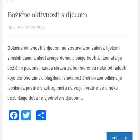
Božićne aktivnosti s djecom
9. PROSINCA 2015.
Božićne aktivnosti s djecom neizostavna su zabava tijekom
zimskih dana, a ukrašavanje doma, pisanje čestitki, zamatanje
božićnih poklona i izrada ukrasa za bor samo su neke od radosti
koje donose zimski blagdani. Izrada božićnih ukrasa odlična je
isprika da pustite vlastitoj mašti na volju i vratite se u neko
bezbrižnije doba te sjednete s djecom…
Fa
T
Sh
ce
wi
ar
bo
tte
e
VIŠE...