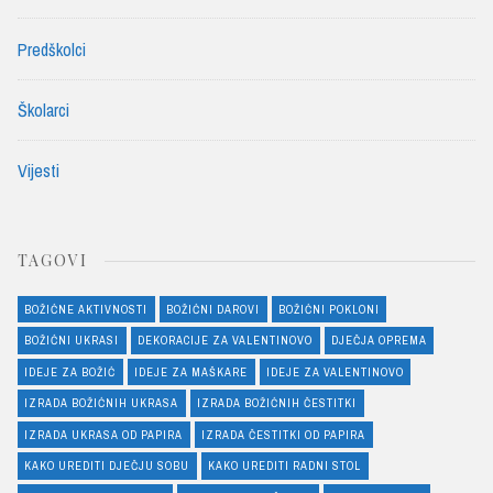
Predškolci
Školarci
Vijesti
TAGOVI
BOŽIĆNE AKTIVNOSTI
BOŽIĆNI DAROVI
BOŽIĆNI POKLONI
BOŽIĆNI UKRASI
DEKORACIJE ZA VALENTINOVO
DJEČJA OPREMA
IDEJE ZA BOŽIĆ
IDEJE ZA MAŠKARE
IDEJE ZA VALENTINOVO
IZRADA BOŽIĆNIH UKRASA
IZRADA BOŽIĆNIH ČESTITKI
IZRADA UKRASA OD PAPIRA
IZRADA ČESTITKI OD PAPIRA
KAKO UREDITI DJEČJU SOBU
KAKO UREDITI RADNI STOL