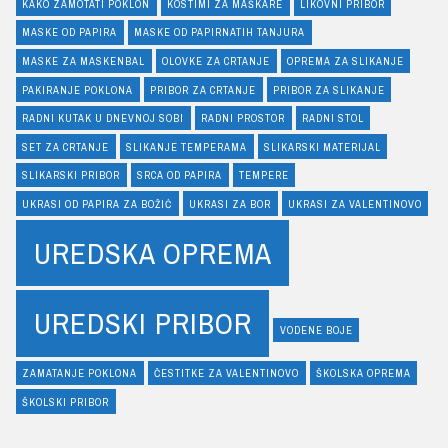
KAKO ZAMOTATI POKLON
KOSTIMI ZA MAŠKARE
LIKOVNI PRIBOR
MASKE OD PAPIRA
MASKE OD PAPIRNATIH TANJURA
MASKE ZA MASKENBAL
OLOVKE ZA CRTANJE
OPREMA ZA SLIKANJE
PAKIRANJE POKLONA
PRIBOR ZA CRTANJE
PRIBOR ZA SLIKANJE
RADNI KUTAK U DNEVNOJ SOBI
RADNI PROSTOR
RADNI STOL
SET ZA CRTANJE
SLIKANJE TEMPERAMA
SLIKARSKI MATERIJAL
SLIKARSKI PRIBOR
SRCA OD PAPIRA
TEMPERE
UKRASI OD PAPIRA ZA BOŽIĆ
UKRASI ZA BOR
UKRASI ZA VALENTINOVO
UREDSKA OPREMA
UREDSKI PRIBOR
VODENE BOJE
ZAMATANJE POKLONA
ČESTITKE ZA VALENTINOVO
ŠKOLSKA OPREMA
ŠKOLSKI PRIBOR