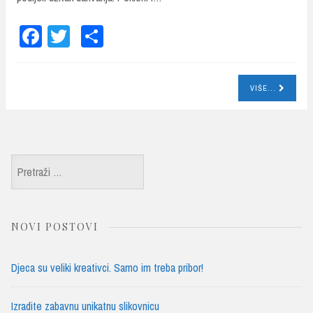
Fa
T
Sh
ce
wi
ar
bo
tte
e
VIŠE...
ok
r
Pretraži:
NOVI POSTOVI
Djeca su veliki kreativci. Samo im treba pribor!
Izradite zabavnu unikatnu slikovnicu