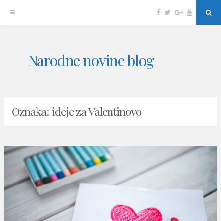
Facebook
Twitter
Google
YouTube
Sea
Plus
Skip
Narodne novine blog
to
content
Oznaka: ideje za Valentinovo