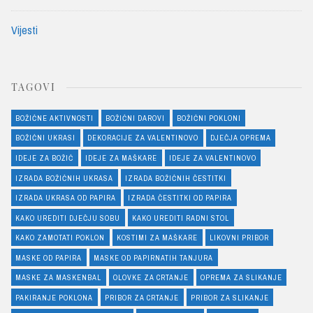
Vijesti
TAGOVI
BOŽIĆNE AKTIVNOSTI
BOŽIĆNI DAROVI
BOŽIĆNI POKLONI
BOŽIĆNI UKRASI
DEKORACIJE ZA VALENTINOVO
DJEČJA OPREMA
IDEJE ZA BOŽIĆ
IDEJE ZA MAŠKARE
IDEJE ZA VALENTINOVO
IZRADA BOŽIĆNIH UKRASA
IZRADA BOŽIĆNIH ČESTITKI
IZRADA UKRASA OD PAPIRA
IZRADA ČESTITKI OD PAPIRA
KAKO UREDITI DJEČJU SOBU
KAKO UREDITI RADNI STOL
KAKO ZAMOTATI POKLON
KOSTIMI ZA MAŠKARE
LIKOVNI PRIBOR
MASKE OD PAPIRA
MASKE OD PAPIRNATIH TANJURA
MASKE ZA MASKENBAL
OLOVKE ZA CRTANJE
OPREMA ZA SLIKANJE
PAKIRANJE POKLONA
PRIBOR ZA CRTANJE
PRIBOR ZA SLIKANJE