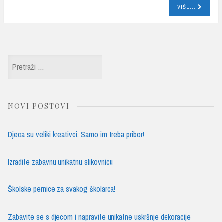
bo
tte
e
VIŠE...
ok
r
Pretraži:
NOVI POSTOVI
Djeca su veliki kreativci. Samo im treba pribor!
Izradite zabavnu unikatnu slikovnicu
Školske pernice za svakog školarca!
Zabavite se s djecom i napravite unikatne uskršnje dekoracije