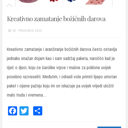
Kreativno zamatanje božićnih darova
18. PROSINCA 2015.
Kreativno zamatanje i aranžiranje božićnih darova često ostavlja
jednako snažan dojam kao i sam sadržaj paketa, naročito kad je
riječ o djeci, koju će šarolike vrpce i mašne za poklone uvijek
posebno razveseliti. Međutim, i odrasli vole primiti lijepo umotan
paket i cijene pažnju koju im on iskazuje pa uvijek vrijedi uložiti
malo truda i vremena…
Fa
T
Sh
ce
wi
ar