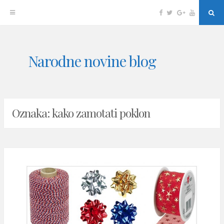
Facebook
Twitter
Google
YouTube
Sea
Plus
Skip
Narodne novine blog
to
content
Oznaka: kako zamotati poklon