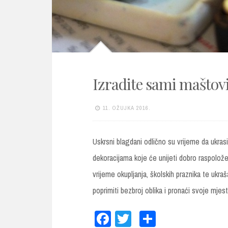
Izradite sami maštovi
11. OŽUJKA 2016.
Uskrsni blagdani odlično su vrijeme da ukras
dekoracijama koje će unijeti dobro raspolož
vrijeme okupljanja, školskih praznika te ukr
poprimiti bezbroj oblika i pronaći svoje mje
Fa
T
Sh