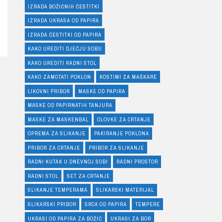
IZRADA BOŽIĆNIH ČESTITKI
IZRADA UKRASA OD PAPIRA
IZRADA ČESTITKI OD PAPIRA
KAKO UREDITI DJEČJU SOBU
KAKO UREDITI RADNI STOL
KAKO ZAMOTATI POKLON
KOSTIMI ZA MAŠKARE
LIKOVNI PRIBOR
MASKE OD PAPIRA
MASKE OD PAPIRNATIH TANJURA
MASKE ZA MASKENBAL
OLOVKE ZA CRTANJE
OPREMA ZA SLIKANJE
PAKIRANJE POKLONA
PRIBOR ZA CRTANJE
PRIBOR ZA SLIKANJE
RADNI KUTAK U DNEVNOJ SOBI
RADNI PROSTOR
RADNI STOL
SET ZA CRTANJE
SLIKANJE TEMPERAMA
SLIKARSKI MATERIJAL
SLIKARSKI PRIBOR
SRCA OD PAPIRA
TEMPERE
UKRASI OD PAPIRA ZA BOŽIĆ
UKRASI ZA BOR