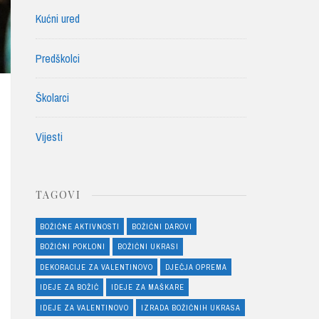
Kućni ured
Predškolci
Školarci
Vijesti
TAGOVI
BOŽIĆNE AKTIVNOSTI
BOŽIĆNI DAROVI
BOŽIĆNI POKLONI
BOŽIĆNI UKRASI
DEKORACIJE ZA VALENTINOVO
DJEČJA OPREMA
IDEJE ZA BOŽIĆ
IDEJE ZA MAŠKARE
IDEJE ZA VALENTINOVO
IZRADA BOŽIĆNIH UKRASA