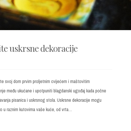
te uskrsne dekoracije
ite svoj dom prvim proljetnim cvijećem i maštovitim
enje među ukućane i upotpuniti blagdanski ugođaj kada počne
ašavanja pisanica i uskrsnog stola. Uskrsne dekoracije mogu
sto u raznim kutovima vaše kuće, od vrta…