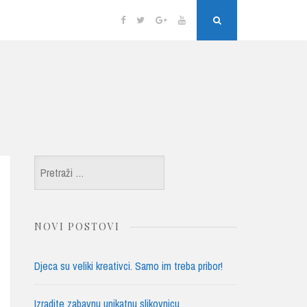
Facebook
Twitter
Google
YouTube
Search
Plus
Pretraži:
NOVI POSTOVI
Djeca su veliki kreativci. Samo im treba pribor!
Izradite zabavnu unikatnu slikovnicu