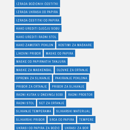
IZRADA BOŽIĆNIH ČESTITKI
IZRADA UKRASA OD PAPIRA
IZRADA ČESTITKI OD PAPIRA
KAKO UREDITI DJEČJU SOBU
KAKO UREDITI RADNI STOL
KAKO ZAMOTATI POKLON
KOSTIMI ZA MAŠKARE
LIKOVNI PRIBOR
MASKE OD PAPIRA
MASKE OD PAPIRNATIH TANJURA
MASKE ZA MASKENBAL
OLOVKE ZA CRTANJE
OPREMA ZA SLIKANJE
PAKIRANJE POKLONA
PRIBOR ZA CRTANJE
PRIBOR ZA SLIKANJE
RADNI KUTAK U DNEVNOJ SOBI
RADNI PROSTOR
RADNI STOL
SET ZA CRTANJE
SLIKANJE TEMPERAMA
SLIKARSKI MATERIJAL
SLIKARSKI PRIBOR
SRCA OD PAPIRA
TEMPERE
UKRASI OD PAPIRA ZA BOŽIĆ
UKRASI ZA BOR