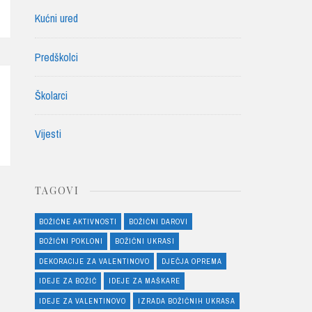
Kućni ured
Predškolci
Školarci
Vijesti
TAGOVI
BOŽIĆNE AKTIVNOSTI
BOŽIĆNI DAROVI
BOŽIĆNI POKLONI
BOŽIĆNI UKRASI
DEKORACIJE ZA VALENTINOVO
DJEČJA OPREMA
IDEJE ZA BOŽIĆ
IDEJE ZA MAŠKARE
IDEJE ZA VALENTINOVO
IZRADA BOŽIĆNIH UKRASA