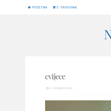
POČETNA
E-TRGOVINA
Skip
N
to
content
cvijece
2. SVIBNJA 2016.