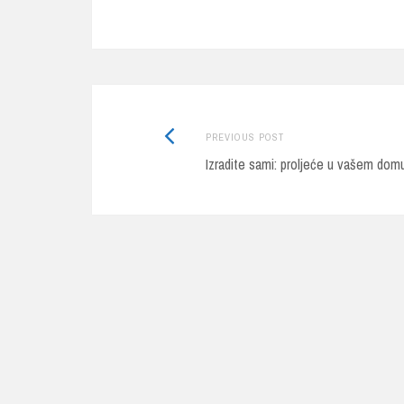
bo
tte
e
ok
r
Post
Previous
PREVIOUS POST
Izradite sami: proljeće u vašem dom
post:
navigation